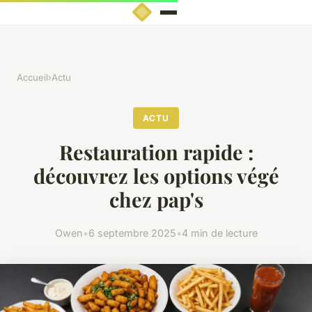
Accueil
›
Actu
ACTU
Restauration rapide :
découvrez les options végé
chez pap's
Owen
•
6 septembre 2025
•
4 min de lecture