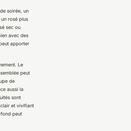
 de soirée, un
 un rosé plus
osé sec ou
bien avec des
peut apporter
énement. Le
ssemblée peut
oupe de
ce aussi la
uités sont
air et vivifiant
ofond peut