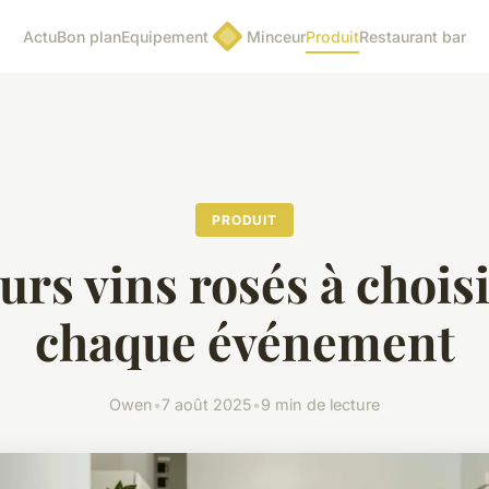
Actu
Bon plan
Equipement
Minceur
Produit
Restaurant bar
PRODUIT
urs vins rosés à chois
chaque événement
Owen
•
7 août 2025
•
9 min de lecture