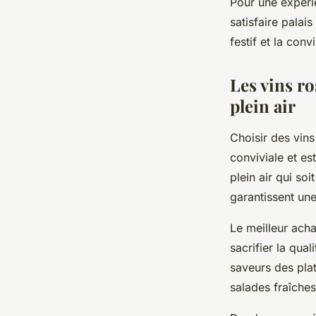
Pour une expérie
satisfaire palai
festif et la conv
Les vins r
plein air
Choisir des vin
conviviale et es
plein air qui soi
garantissent une
Le meilleur acha
sacrifier la qua
saveurs des plat
salades fraîches