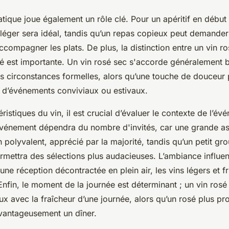
atique joue également un rôle clé. Pour un apéritif en début
t léger sera idéal, tandis qu’un repas copieux peut demander
ccompagner les plats. De plus, la distinction entre un vin r
é est importante. Un vin rosé sec s'accorde généralement 
es circonstances formelles, alors qu’une touche de douceur 
s d’événements conviviaux ou estivaux.
éristiques du vin, il est crucial d’évaluer le contexte de l’év
événement dépendra du nombre d'invités, car une grande a
n polyvalent, apprécié par la majorité, tandis qu’un petit gr
rmettra des sélections plus audacieuses. L’ambiance influen
 une réception décontractée en plein air, les vins légers et fr
in, le moment de la journée est déterminant ; un vin rosé cl
x avec la fraîcheur d’une journée, alors qu’un rosé plus pr
antageusement un dîner.