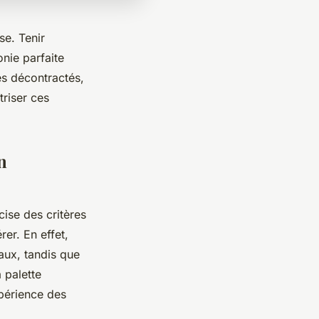
se. Tenir
nie parfaite
es décontractés,
triser ces
n
ise des critères
rer. En effet,
aux, tandis que
 palette
xpérience des