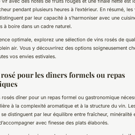
 vif avec des notes de fruits rouges et une finale nette est 
îcheur pendant plusieurs heures à l’extérieur. En résumé, les
istinguent par leur capacité à s’harmoniser avec une cuisin
s à boire dans un cadre naturel.
ence optimale, explorez une sélection de vins rosés de qua
lein air. Vous y découvrirez des options soigneusement cho
tes vos envies estivales.
 rosé pour les dîners formels ou repas
iques
s rosés dîner pour un repas formel ou gastronomique néces
ulière à la complexité aromatique et à la structure du vin. Le
e distinguent par leur équilibre entre fraîcheur, minéralité 
 d’accompagner avec finesse des plats élaborés.