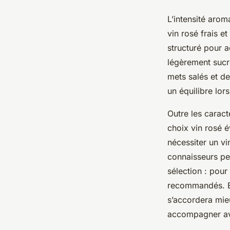
L’intensité arom
vin rosé frais e
structuré pour a
légèrement sucr
mets salés et d
un équilibre lor
Outre les caract
choix vin rosé 
nécessiter un vi
connaisseurs pe
sélection : pour
recommandés. Enf
s’accordera mieu
accompagner av