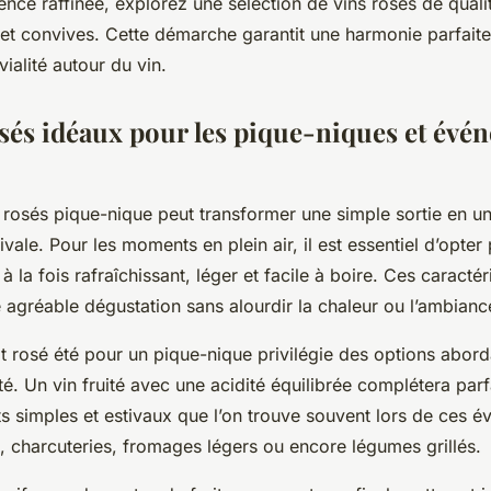
nce raffinée, explorez une sélection de vins rosés de quali
s et convives. Cette démarche garantit une harmonie parfaite
ivialité autour du vin.
osés idéaux pour les pique-niques et évé
s rosés pique-nique peut transformer une simple sortie en u
tivale. Pour les moments en plein air, il est essentiel d’opter
t à la fois rafraîchissant, léger et facile à boire. Ces caractér
 agréable dégustation sans alourdir la chaleur ou l’ambian
t rosé été pour un pique-nique privilégie des options abor
lité. Un vin fruité avec une acidité équilibrée complétera par
s simples et estivaux que l’on trouve souvent lors de ces é
, charcuteries, fromages légers ou encore légumes grillés.