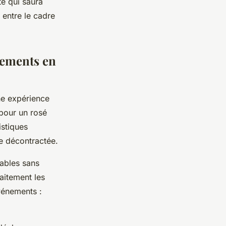
té qui saura
 entre le cadre
nements en
ne expérience
 pour un rosé
istiques
ce décontractée.
dables sans
faitement les
vénements :