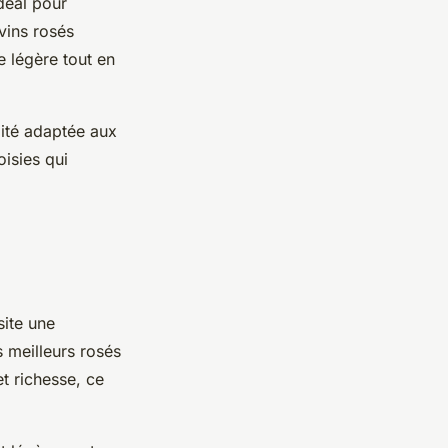
idéal pour
 vins rosés
e légère tout en
lité adaptée aux
isies qui
site une
s meilleurs rosés
et richesse, ce