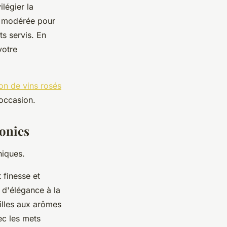
ilégier la
ue modérée pour
ts servis. En
votre
ion de vins rosés
 occasion.
monies
niques.
t finesse et
 d'élégance à la
illes aux arômes
ec les mets