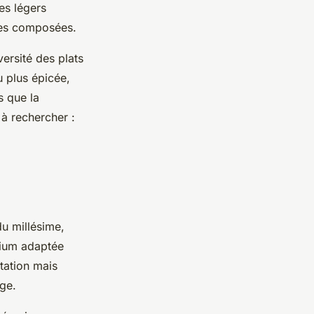
es légers
des composées.
versité des plats
u plus épicée,
s que la
s à rechercher :
du millésime,
mium adaptée
tation mais
age.