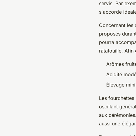
servis. Par exe
s'accorde idéal
Concernant les a
proposés durant 
pourra accompag
ratatouille. Afin
Arômes fruité
Acidité modér
Élevage mini
Les fourchettes 
oscillant généra
aux cérémonies.
aussi une élégan