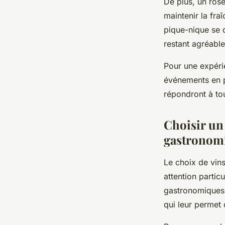
De plus, un rosé
maintenir la fra
pique-nique se d
restant agréable
Pour une expéri
événements en p
répondront à tou
Choisir un
gastronom
Le choix de vin
attention partic
gastronomiques s
qui leur permet