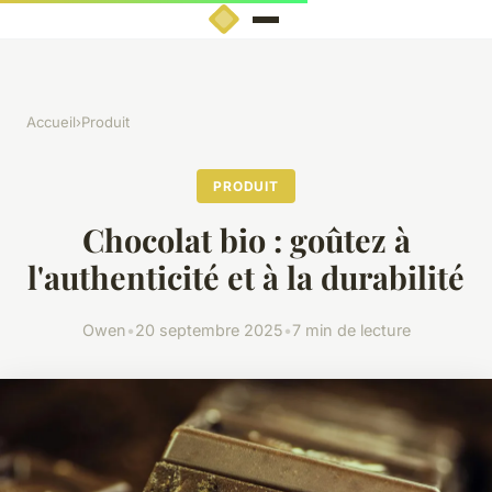
Accueil
›
Produit
PRODUIT
Chocolat bio : goûtez à
l'authenticité et à la durabilité
Owen
•
20 septembre 2025
•
7 min de lecture