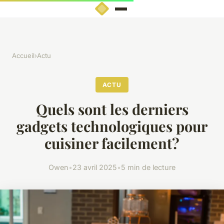
Accueil
›
Actu
ACTU
Quels sont les derniers
gadgets technologiques pour
cuisiner facilement?
Owen
•
23 avril 2025
•
5 min de lecture