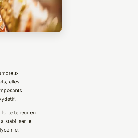
 nombreux
ls, elles
omposants
ydatif.
 forte teneur en
à stabiliser le
glycémie.