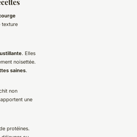
cettes
 courge
 texture
ustillante
. Elles
ement noisettée.
ttes saines
.
chit non
 apportent une
de protéines.
t déjeuner ou