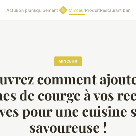
Actu
Bon plan
Equipement
Minceur
Produit
Restaurant bar
MINCEUR
uvrez comment ajoute
nes de courge à vos rec
ives pour une cuisine s
savoureuse !