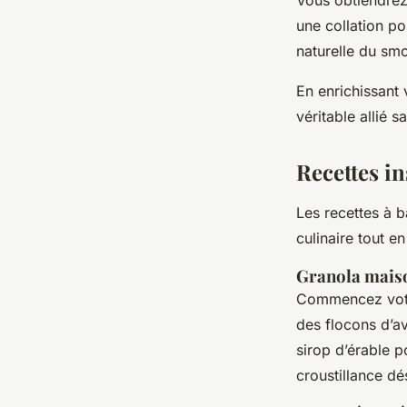
une collation po
naturelle du smo
En enrichissant 
véritable allié 
Recettes i
Les recettes à 
culinaire tout e
Granola mais
Commencez votre
des flocons d’av
sirop d’érable p
croustillance dé