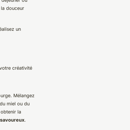
 la douceur
éalisez un
otre créativité
ourge. Mélangez
 du miel ou du
obtenir la
savoureux
.