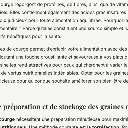
ourge regorgent de protéines, de fibres, ainsi que de vitam
iels. Elles contiennent également des acides gras insaturés
hoix judicieux pour toute alimentation équilibrée. Pourquoi le
mentaire ? Parce qu’elles constituent une source simple et n
tifs bénéfiques pour la santé.
nes de courge permet d’enrichir votre alimentation avec des
ajoutant une touche croustillante et savoureuse à vos plats q
uisine les rend attractives pour ceux qui cherchent à varier l
t de vertus nutritionnelles indéniables. Opter pour les grain
dicieuse pour quiconque souhaite améliorer son bien-être d
e préparation et de stockage des graines 
 courge
nécessitent une préparation minutieuse pour maximis
nutritionnels
. Une méthode courante est la
torréfaction
. Po