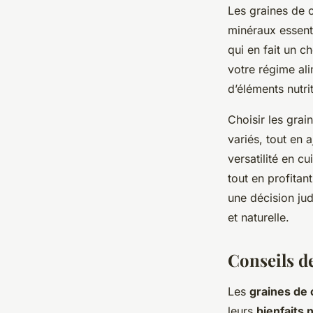
Les graines de c
minéraux essent
qui en fait un c
votre régime ali
d’éléments nutri
Choisir les grai
variés, tout en 
versatilité en c
tout en profitan
une décision ju
et naturelle.
Conseils d
Les
graines de
leurs
bienfaits 