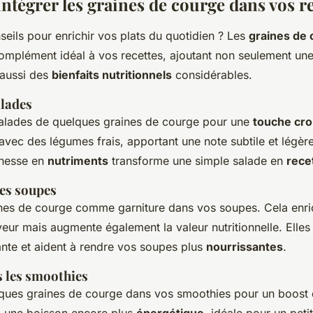
tégrer les graines de courge dans vos re
eils pour enrichir vos plats du quotidien ? Les
graines de
complément idéal à vos recettes, ajoutant non seulement une
 aussi des
bienfaits nutritionnels
considérables.
alades
alades de quelques graines de courge pour une
touche cro
avec des légumes frais, apportant une note subtile et légèr
chesse en
nutriments
transforme une simple salade en
rece
es soupes
ines de courge comme garniture dans vos soupes. Cela enri
eur mais augmente également la valeur nutritionnelle. Elles
ante et aident à rendre vos soupes plus
nourrissantes
.
 les smoothies
ques graines de courge dans vos smoothies pour un boost 
 une boisson encore plus
énergétique
, idéale pour un peti