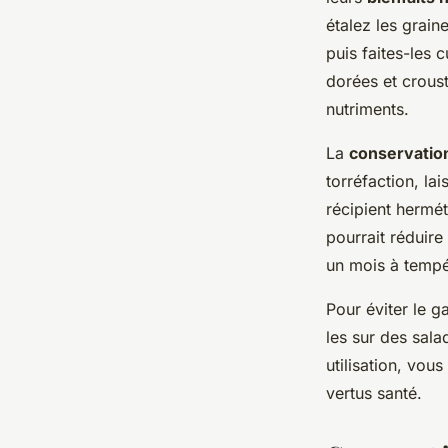
étalez les grain
puis faites-les 
dorées et croust
nutriments.
La
conservatio
torréfaction, la
récipient hermét
pourrait réduire
un mois à tempér
Pour éviter le g
les sur des sala
utilisation, vou
vertus santé.