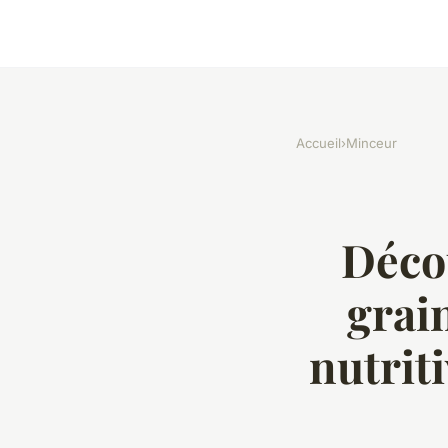
Accueil
›
Minceur
Déco
grai
nutrit