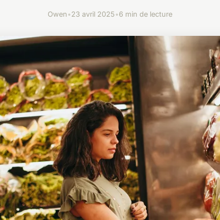
Owen
•
23 avril 2025
•
6 min de lecture