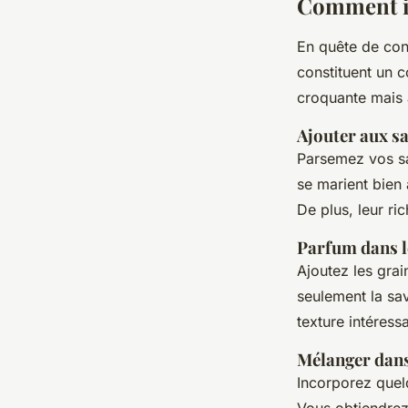
Comment in
En quête de cons
constituent un 
croquante mais
Ajouter aux s
Parsemez vos s
se marient bien 
De plus, leur ri
Parfum dans l
Ajoutez les gra
seulement la sav
texture intéress
Mélanger dans
Incorporez quel
Vous obtiendrez