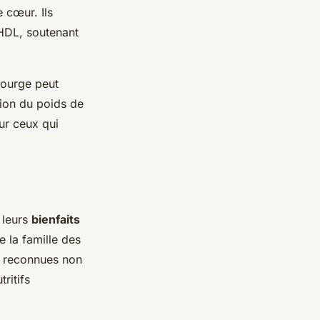
 cœur. Ils
HDL, soutenant
courge peut
tion du poids de
ur ceux qui
 leurs
bienfaits
e la famille des
nt reconnues non
ritifs