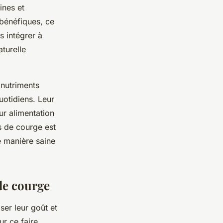
ines et
 bénéfiques, ce
s intégrer à
aturelle
 nutriments
uotidiens. Leur
eur alimentation
es de courge est
e manière saine
de courge
er leur goût et
ur ce faire,