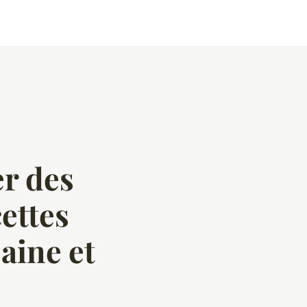
r des
ettes
aine et