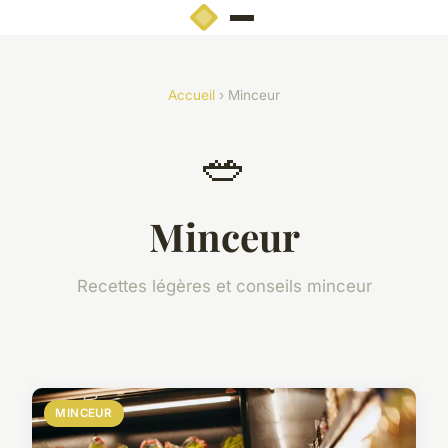
Accueil
› Minceur
🥗
Minceur
Recettes légères et conseils minceur
MINCEUR