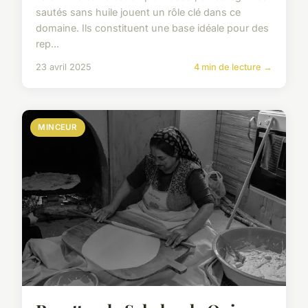
sautés sans huile jouent un rôle clé dans ce
domaine. Ils constituent une base idéale pour des
rep...
23 avril 2025
4 min de lecture →
MINCEUR