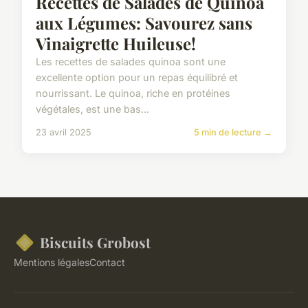
Recettes de Salades de Quinoa
aux Légumes: Savourez sans
Vinaigrette Huileuse!
Les recettes de salades quinoa sont une
excellente option pour un repas équilibré et
nourrissant. Le quinoa, riche en protéines
végétales, est une bas...
23 avril 2025
5 min de lecture →
Biscuits Grobost
Mentions légales
Contact