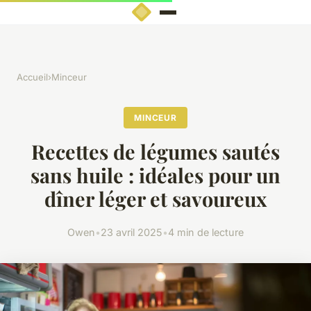
Accueil
›
Minceur
MINCEUR
Recettes de légumes sautés
sans huile : idéales pour un
dîner léger et savoureux
Owen
•
23 avril 2025
•
4 min de lecture