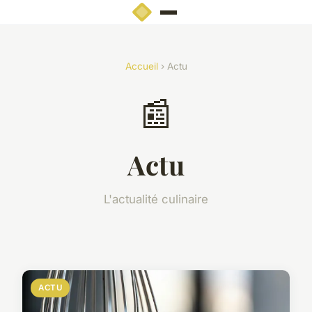
Accueil
› Actu
📰
Actu
L'actualité culinaire
ACTU