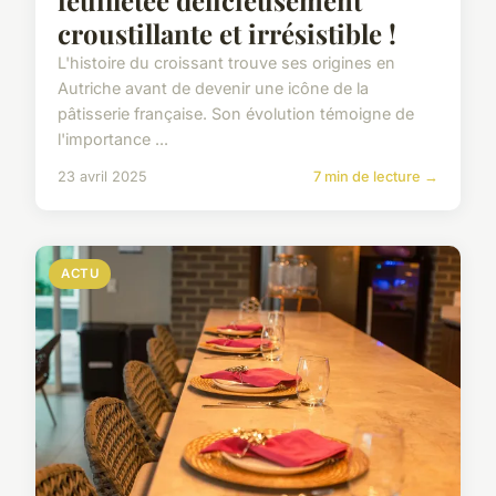
feuilletée délicieusement
croustillante et irrésistible !
L'histoire du croissant trouve ses origines en
Autriche avant de devenir une icône de la
pâtisserie française. Son évolution témoigne de
l'importance ...
23 avril 2025
7 min de lecture →
ACTU