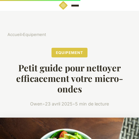
Accueil
›
Equipement
EQUIPEMENT
Petit guide pour nettoyer
efficacement votre micro-
ondes
Owen
•
23 avril 2025
•
5 min de lecture